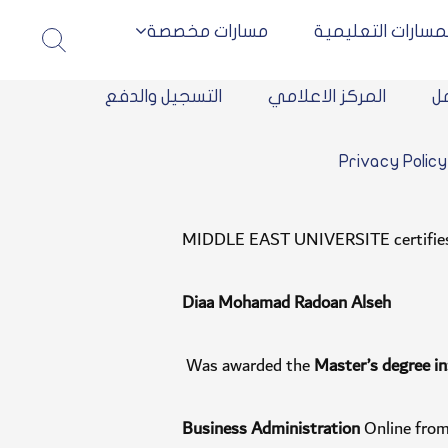
لمسارات التعليمية
مسارات مخصصة
جامعة
WELO
الشرق
شهادة
مل
المركز الاعلامي
التسجيل والدفع
معتمدة
الأوسط
وموثوقه
الإلكترو
من
Privacy Policy
المنظمة
العالمية
للتعليم
MIDDLE EAST UNIVERSITE certifies
الالكترون
Diaa
Mohamad
Radoan
Alseh
Was awarded the
Master’s
degree
in
Business Administration
Online from