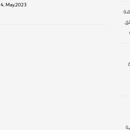
f 4. May.2023
ة:
لق
ة