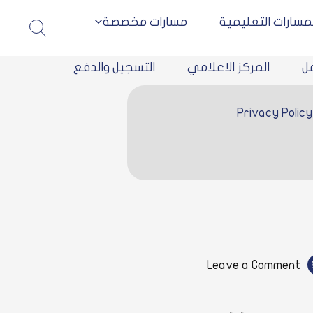
لمسارات التعليمية
مسارات مخصصة
جامعة
WELO
الشرق
شهادة
مل
المركز الاعلامي
التسجيل والدفع
معتمدة
الأوسط
وموثوقه
الإلكترو
من
Privacy Policy
المنظمة
العالمية
للتعليم
الالكترون
on
Leave a Comment
كيف