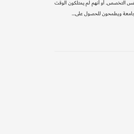
أحصل
فس التخصص. أو أنهم لم يمتلكون الوقت
على
 الجامعة ويطمحون للحصول على…
درجة
البكالوريوس
اونلاين