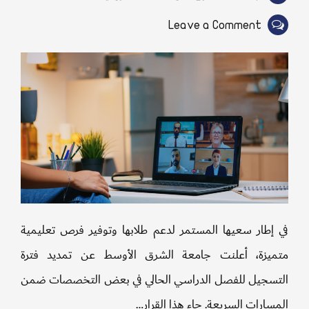
on
Leave a Comment
إعلان
جامعة
الشرق
الأوسط
عن
تمديد
فترة
التسجيل
إطار سعيها المستمر لدعم طلابها وتوفير فرص تعليمية
للفصل
يزة، أعلنت جامعة الشرق الأوسط عن تمديد فترة
الدراسي
سجيل للفصل الدراسي الحالي في بعض التخصصات ضمن
الحالي
ارات السريعة. جاء هذا القرار…