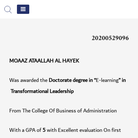
جامعة
الشرق
c
الأوسط
202005290
الإلكترونية
MOAAZ ATAALLAH AL HAYEK
Was awarded the
Doctorate degree in “
E-learning
” 
Transformational Leadership
From The College Of Business of Administration
With a GPA of
5
with Excellent evaluation On first